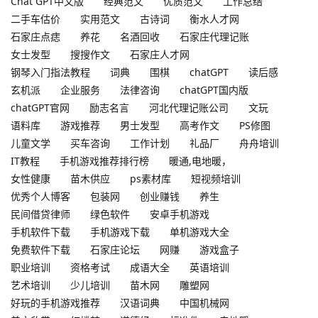
Chat GPT中文版
经典范文
优质范文
工作总结
二手车估价
实用范文
古诗词
衡水人才网
石家庄点痣
养花
名酒回收
石家庄代理记账
女士发型
搜搜作文
石家庄人才网
钢琴入门指法教程
词典
围棋
chatGPT
读后感
玄机派
企业服务
法律咨询
chatGPT国内版
chatGPT官网
励志名言
河北代理记账公司
文玩
语料库
游戏推荐
男士发型
高考作文
PS修图
儿童文学
买车咨询
工作计划
礼品厂
舟舟培训
IT教程
手机游戏推荐排行榜
暖通,电地暖，
女性健康
苗木供应
ps素材库
短视频培训
优秀个人博客
包装网
创业赚钱
养生
民间借贷律师
绿色软件
安卓手机游戏
手机软件下载
手机游戏下载
单机游戏大全
免费软件下载
石家庄论坛
网赚
游戏盒子
职业培训
资格考试
成语大全
英语培训
艺术培训
少儿培训
苗木网
雕塑网
好玩的手机游戏推荐
汉语词典
中国机械网