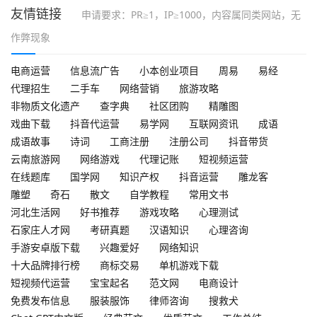
友情链接
申请要求：PR≥1，IP≥1000，内容属同类网站，无
作弊现象
电商运营
信息流广告
小本创业项目
周易
易经
代理招生
二手车
网络营销
旅游攻略
非物质文化遗产
查字典
社区团购
精雕图
戏曲下载
抖音代运营
易学网
互联网资讯
成语
成语故事
诗词
工商注册
注册公司
抖音带货
云南旅游网
网络游戏
代理记账
短视频运营
在线题库
国学网
知识产权
抖音运营
雕龙客
雕塑
奇石
散文
自学教程
常用文书
河北生活网
好书推荐
游戏攻略
心理测试
石家庄人才网
考研真题
汉语知识
心理咨询
手游安卓版下载
兴趣爱好
网络知识
十大品牌排行榜
商标交易
单机游戏下载
短视频代运营
宝宝起名
范文网
电商设计
免费发布信息
服装服饰
律师咨询
搜救犬