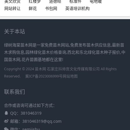
美文欣赏
红楼梦
道德经
标准件
电地暖
网站转让
鲜花
书包网
英语培训机构
关于本站
绿树海棠苗木网是一家免费苗木网站,免费发布苗木供应信息,最新苗
木求购信息,园林绿化苗木价格查询,西北和东北绿化苗木种子报价,中
国苗木网,花卉苗圃基地都在这里!
Copyright © 2024 苗木网 石家庄抖帅宫文化传媒有限公司 All Rights
Reserved.
冀ICP备2023006999号
网站地图
联系我们
合作或咨询可通过如下方式：
QQ：381046319
邮箱：381046319@qq.com
微信：semjishu