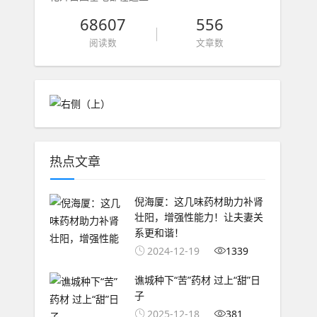
68607
556
阅读数
文章数
热点文章
倪海厦：这几味药材助力补肾
壮阳，增强性能力！让夫妻关
系更和谐！
2024-12-19
1339
谯城种下“苦”药材 过上“甜”日
子
2025-12-18
381