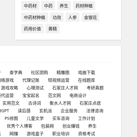
中药材
中药
养生
药材种植
中药材种植
功效
人参
金银花
药用价值
黄精
产
查字典
社区团购
精雕图
戏曲下载
网络游戏
代理记账
短视频运营
在线题库
游戏攻略
心理测试
石家庄人才网
考研真题
频代运营
宝宝起名
范文网
电商设计
实用范文
古诗词
衡水人才网
石家庄点痣
tGPT
读后感
玄机派
企业服务
法律咨询
PS修图
儿童文学
买车咨询
工作计划
优秀个人博客
包装网
创业赚钱
养生
坛
网赚
游戏盒子
职业培训
资格考试