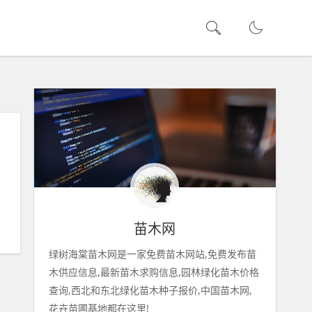
苗木网
绿树海棠苗木网是一家免费苗木网站,免费发布苗
木供应信息,最新苗木求购信息,园林绿化苗木价格
查询,西北和东北绿化苗木种子报价,中国苗木网,
花卉苗圃基地都在这里!