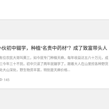
小伙初中辍学，种植“名贵中药材”？成了致富带头人
有位农民大哥叫黄三，如今就专门种植天麻，每年收益达五六十万元，成
三今年三十不到，初中只读了两年就辍学了，跟着大人在山里挖各种野货
处大山深处，野生物资丰富，特别是天麻价格...
145