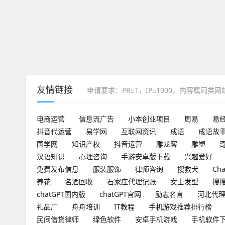
友情链接
申请要求：PR≥1，IP≥1000，内容属同类
电商运营
信息流广告
小本创业项目
周易
易
抖音代运营
易学网
互联网资讯
成语
成语故
国学网
知识产权
抖音运营
雕龙客
雕塑
汉语知识
心理咨询
手游安卓版下载
兴趣爱好
免费发布信息
服装服饰
律师咨询
搜救犬
Ch
养花
名酒回收
石家庄代理记账
女士发型
搜
chatGPT国内版
chatGPT官网
励志名言
河北代
礼品厂
舟舟培训
IT教程
手机游戏推荐排行榜
民间借贷律师
绿色软件
安卓手机游戏
手机软件