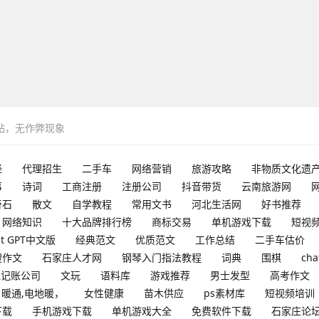
网站，无作弊现象
经
代理招生
二手车
网络营销
旅游攻略
非物质文化遗
事
诗词
工商注册
注册公司
抖音带货
云南旅游网
奇石
散文
自学教程
常用文书
河北生活网
好书推荐
网络知识
十大品牌排行榜
商标交易
单机游戏下载
短视
at GPT中文版
经典范文
优质范文
工作总结
二手车估价
搜作文
石家庄人才网
钢琴入门指法教程
词典
围棋
cha
理记账公司
文玩
语料库
游戏推荐
男士发型
高考作文
暖通,电地暖，
女性健康
苗木供应
ps素材库
短视频培训
下载
手机游戏下载
单机游戏大全
免费软件下载
石家庄论