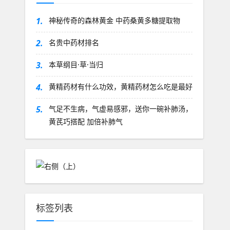
1.
神秘传奇的森林黄金 中药桑黄多糖提取物
2.
名贵中药材排名
3.
本草纲目·草·当归
4.
黄精药材有什么功效，黄精药材怎么吃是最好
5.
气足不生病，气虚易感邪，送你一碗补肺汤，
黄芪巧搭配 加倍补肺气
标签列表