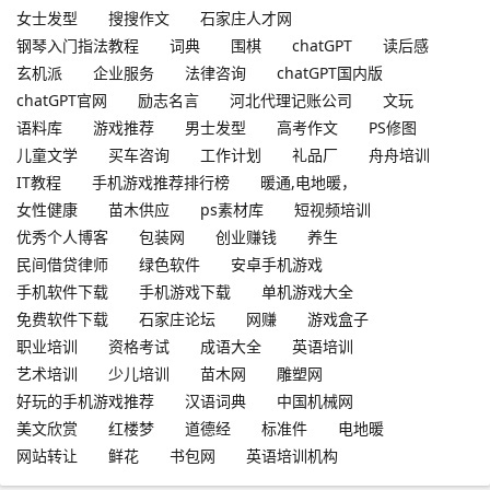
女士发型
搜搜作文
石家庄人才网
钢琴入门指法教程
词典
围棋
chatGPT
读后感
玄机派
企业服务
法律咨询
chatGPT国内版
chatGPT官网
励志名言
河北代理记账公司
文玩
语料库
游戏推荐
男士发型
高考作文
PS修图
儿童文学
买车咨询
工作计划
礼品厂
舟舟培训
IT教程
手机游戏推荐排行榜
暖通,电地暖，
女性健康
苗木供应
ps素材库
短视频培训
优秀个人博客
包装网
创业赚钱
养生
民间借贷律师
绿色软件
安卓手机游戏
手机软件下载
手机游戏下载
单机游戏大全
免费软件下载
石家庄论坛
网赚
游戏盒子
职业培训
资格考试
成语大全
英语培训
艺术培训
少儿培训
苗木网
雕塑网
好玩的手机游戏推荐
汉语词典
中国机械网
美文欣赏
红楼梦
道德经
标准件
电地暖
网站转让
鲜花
书包网
英语培训机构