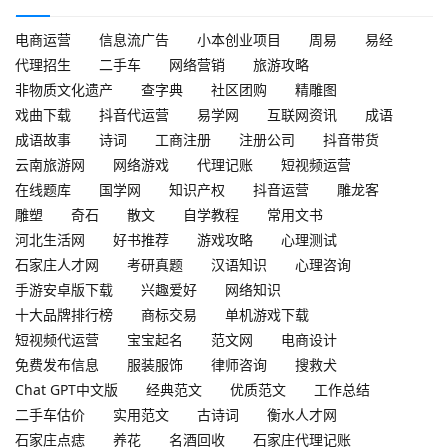
电商运营
信息流广告
小本创业项目
周易
易经
代理招生
二手车
网络营销
旅游攻略
非物质文化遗产
查字典
社区团购
精雕图
戏曲下载
抖音代运营
易学网
互联网资讯
成语
成语故事
诗词
工商注册
注册公司
抖音带货
云南旅游网
网络游戏
代理记账
短视频运营
在线题库
国学网
知识产权
抖音运营
雕龙客
雕塑
奇石
散文
自学教程
常用文书
河北生活网
好书推荐
游戏攻略
心理测试
石家庄人才网
考研真题
汉语知识
心理咨询
手游安卓版下载
兴趣爱好
网络知识
十大品牌排行榜
商标交易
单机游戏下载
短视频代运营
宝宝起名
范文网
电商设计
免费发布信息
服装服饰
律师咨询
搜救犬
Chat GPT中文版
经典范文
优质范文
工作总结
二手车估价
实用范文
古诗词
衡水人才网
石家庄点痣
养花
名酒回收
石家庄代理记账