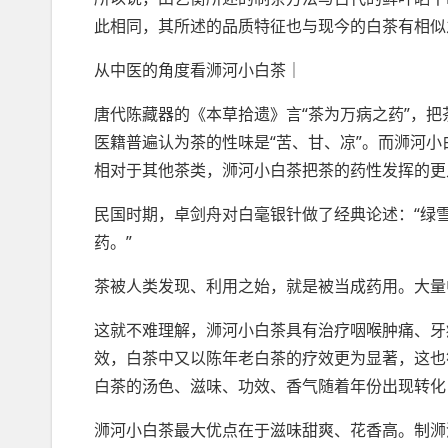
此相同，其所述的品质特征也与现今的白茶有相似
从中医的角度看浉河小白茶｜
唐代陈藏器的《本草拾遗》言“茶为万病之药”，
医籍普遍认为茶的性味是“苦、甘、凉”。而浉河
相对于其他茶类，浉河小白茶把茶的药性发挥的更
民国时期，卓剑舟对白毫银针做了经典论述：“绿
药。”
茶被人类发现、利用之始，就是被当成药用。大量
这就不难理解，浉河小白茶具有治疗咽喉肿痛、牙
效，白茶中又以陈年老白茶的疗效更为显著，️这
白茶的汤色、滋味、功效、香气随着年份出现转化
浉河小白茶最大优点在于滋味甜爽、花香高。制浉