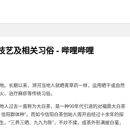
艺及相关习俗 - 哔哩哔哩
地。长期以来，浉河当地人就晒青草药一样，运用晒干或自然
火、治疗麻疹等传统习俗。
地人过去一直称为大白茶，是一种90年代引进的对福鼎大白茶
、信阳群体种”。而如今信阳白茶创始人周开启经过十余年的探
生，“三养三晒、九九为陈”，不炒不揉，成茶外形满披白毫，