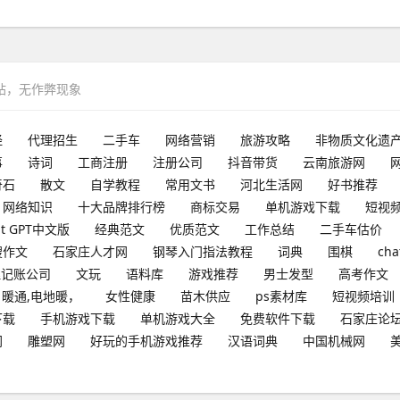
网站，无作弊现象
经
代理招生
二手车
网络营销
旅游攻略
非物质文化遗
事
诗词
工商注册
注册公司
抖音带货
云南旅游网
奇石
散文
自学教程
常用文书
河北生活网
好书推荐
网络知识
十大品牌排行榜
商标交易
单机游戏下载
短视
at GPT中文版
经典范文
优质范文
工作总结
二手车估价
搜作文
石家庄人才网
钢琴入门指法教程
词典
围棋
cha
理记账公司
文玩
语料库
游戏推荐
男士发型
高考作文
暖通,电地暖，
女性健康
苗木供应
ps素材库
短视频培训
下载
手机游戏下载
单机游戏大全
免费软件下载
石家庄论
网
雕塑网
好玩的手机游戏推荐
汉语词典
中国机械网