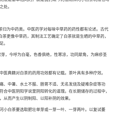
之处。
把茶归为中药类。中医药学对每味中草药的药性都有论述。古代
小白茶更像中草药，其制法工艺确定了白茶就是生晒的中草药，
足。
雪芽，今呼为白毫，色香俱绝，性寒凉，功同犀角，为麻疹圣
中医典籍对白茶的药用功效都有记载。茶叶具有多种疗效。
痛、中暑、水土不服、肠胃不适、无名发烧及疑难杂症等功
也符合中医阴阳学说里阴阳转化的道理。在长期储存的过程中，
，从而产生以阴制阳、以阳补阴的效果。
河小白茶要选取肥壮单芽或一芽一叶、一芽两叶。以复试萎