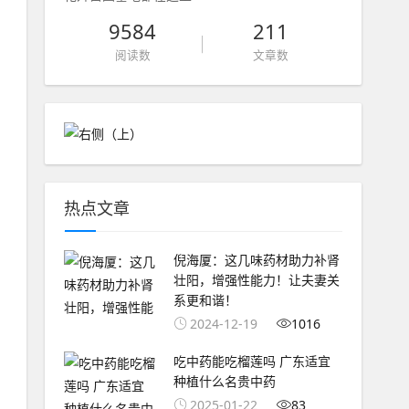
9584
211
阅读数
文章数
热点文章
倪海厦：这几味药材助力补肾
壮阳，增强性能力！让夫妻关
系更和谐！
2024-12-19
1016
吃中药能吃榴莲吗 广东适宜
种植什么名贵中药
2025-01-22
83