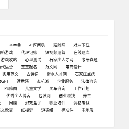
产
查字典
社区团购
精雕图
戏曲下载
网络游戏
代理记账
短视频运营
在线题库
游戏攻略
心理测试
石家庄人才网
考研真题
频代运营
宝宝起名
范文网
电商设计
实用范文
古诗词
衡水人才网
石家庄点痣
tGPT
读后感
玄机派
企业服务
法律咨询
PS修图
儿童文学
买车咨询
工作计划
优秀个人博客
包装网
创业赚钱
养生
坛
网赚
游戏盒子
职业培训
资格考试
美文欣赏
红楼梦
道德经
标准件
电地暖