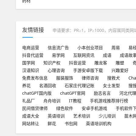
药材
友情链接
申请要求：PR≥1，IP≥1000，内容属同类
电商运营
信息流广告
小本创业项目
周易
易
抖音代运营
易学网
互联网资讯
成语
成语故
国学网
知识产权
抖音运营
雕龙客
雕塑
汉语知识
心理咨询
手游安卓版下载
兴趣爱好
免费发布信息
服装服饰
律师咨询
搜救犬
Ch
养花
名酒回收
石家庄代理记账
女士发型
搜
chatGPT国内版
chatGPT官网
励志名言
河北代
礼品厂
舟舟培训
IT教程
手机游戏推荐排行榜
民间借贷律师
绿色软件
安卓手机游戏
手机软件
成语大全
英语培训
艺术培训
少儿培训
苗木
网站转让
鲜花
书包网
英语培训机构