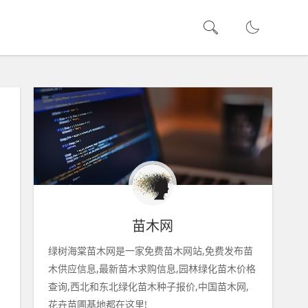
苗木网
绿树海棠苗木网是一家免费苗木网站,免费发布苗
木供应信息,最新苗木求购信息,园林绿化苗木价格
查询,西北和东北绿化苗木种子报价,中国苗木网,
花卉苗圃基地都在这里!