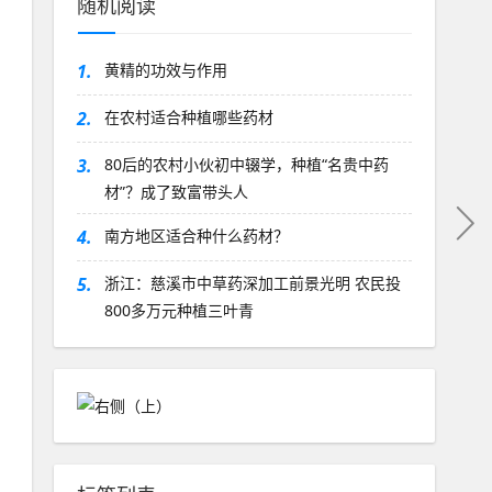
随机阅读
1.
黄精的功效与作用
2.
在农村适合种植哪些药材
3.
80后的农村小伙初中辍学，种植“名贵中药
材”？成了致富带头人
4.
南方地区适合种什么药材？
5.
浙江：慈溪市中草药深加工前景光明 农民投
800多万元种植三叶青