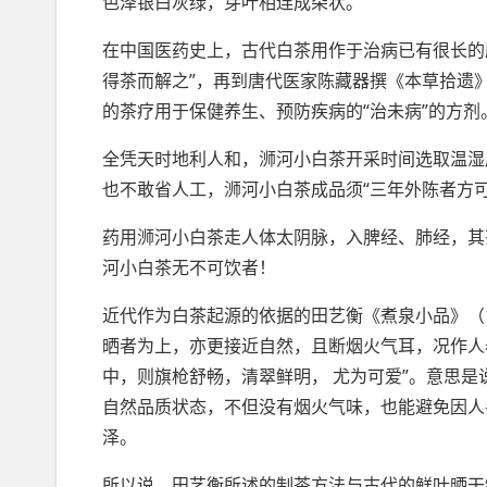
色泽银白灰绿，芽叶相连成朵状。
在中国医药史上，古代白茶用作于治病已有很长的
得茶而解之”，再到唐代医家陈藏器撰《本草拾遗
的茶疗用于保健养生、预防疾病的“治未病”的方剂
全凭天时地利人和，浉河小白茶开采时间选取温湿
也不敢省人工，浉河小白茶成品须“三年外陈者方可
药用浉河小白茶走人体太阴脉，入脾经、肺经，其
河小白茶无不可饮者！
近代作为白茶起源的依据的田艺衡《煮泉小品》（1
晒者为上，亦更接近自然，且断烟火气耳，况作人
中，则旗枪舒畅，清翠鲜明， 尤为可爱”。意思是
自然品质状态，不但没有烟火气味，也能避免因人
泽。
所以说，田艺衡所述的制茶方法与古代的鲜叶晒干