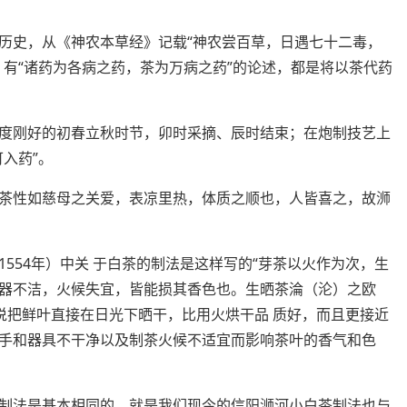
历史，从《神农本草经》记载“神农尝百草，日遇七十二毒，
》有“诸药为各病之药，茶为万病之药”的论述，都是将以茶代药
。
度刚好的初春立秋时节，卯时采摘、辰时结束；在炮制技艺上
入药”。
茶性如慈母之关爱，表凉里热，体质之顺也，人皆喜之，故浉
554年）中关 于白茶的制法是这样写的“芽茶以火作为次，生
器不洁，火候失宜，皆能损其香色也。生晒茶淪（沦）之欧
说把鲜叶直接在日光下晒干，比用火烘干品 质好，而且更接近
手和器具不干净以及制茶火候不适宜而影响茶叶的香气和色
制法是基本相同的，就是我们现今的信阳浉河小白茶制法也与