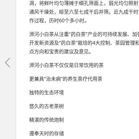
凋，将鲜叶均匀薄摊于细孔筛面上，弱光均匀照射
通风干燥处，晾至六至七成干后并筛。近九成干时
作过程，历时60个多小时。
浉河小白茶从注重“药白茶”产业的可持续发展、加
开发新资源及“药白茶”栽培的4大控制、茶园管理
点方向和宝贵的建议及意见。
浉河小白茶不仅仅是日常饮用的茶
更兼具“治未病”的养生茶疗代用茶
独特的生态环境
悠久的古老茶树
精湛的传统炮制
遵奉天时的存储