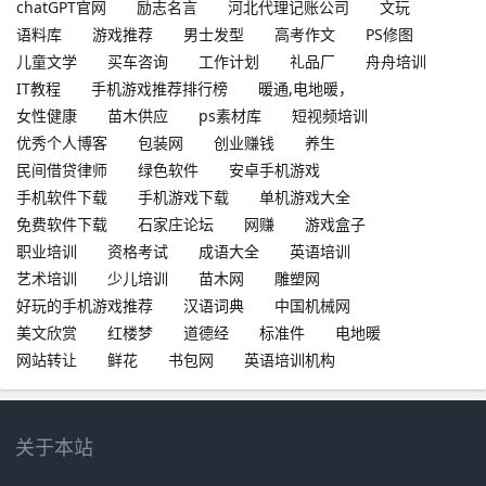
chatGPT官网
励志名言
河北代理记账公司
文玩
语料库
游戏推荐
男士发型
高考作文
PS修图
儿童文学
买车咨询
工作计划
礼品厂
舟舟培训
IT教程
手机游戏推荐排行榜
暖通,电地暖，
女性健康
苗木供应
ps素材库
短视频培训
优秀个人博客
包装网
创业赚钱
养生
民间借贷律师
绿色软件
安卓手机游戏
手机软件下载
手机游戏下载
单机游戏大全
免费软件下载
石家庄论坛
网赚
游戏盒子
职业培训
资格考试
成语大全
英语培训
艺术培训
少儿培训
苗木网
雕塑网
好玩的手机游戏推荐
汉语词典
中国机械网
美文欣赏
红楼梦
道德经
标准件
电地暖
网站转让
鲜花
书包网
英语培训机构
关于本站