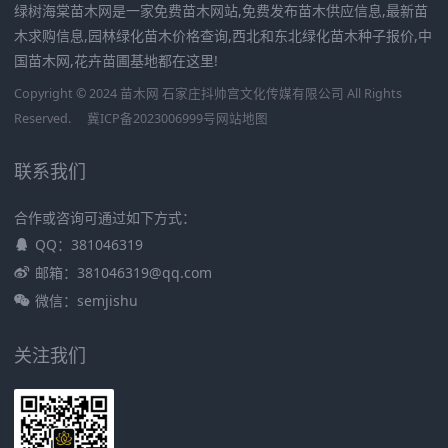
绿树海棠苗木网是一家免费苗木网站,免费发布苗木供应信息,最新苗
木求购信息,园林绿化苗木价格查询,西北和东北绿化苗木种子报价,中
国苗木网,花卉苗圃基地都在这里!
Copyright © 2024 苗木网 石家庄抖帅宫文化传媒有限公司 All Rights
Reserved.
冀ICP备2023006999号
网站地图
联系我们
合作或咨询可通过如下方式：
QQ：381046319
邮箱：381046319@qq.com
微信：semjishu
关注我们