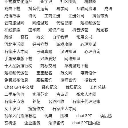
非物质文化遗产
查字典
社区团购
精雕图
戏曲下载
抖音代运营
易学网
互联网资讯
成语
成语故事
诗词
工商注册
注册公司
抖音带货
云南旅游网
网络游戏
代理记账
短视频运营
在线题库
国学网
知识产权
抖音运营
雕龙客
雕塑
奇石
散文
自学教程
常用文书
河北生活网
好书推荐
游戏攻略
心理测试
石家庄人才网
考研真题
汉语知识
心理咨询
手游安卓版下载
兴趣爱好
网络知识
十大品牌排行榜
商标交易
单机游戏下载
短视频代运营
宝宝起名
范文网
电商设计
免费发布信息
服装服饰
律师咨询
搜救犬
Chat GPT中文版
经典范文
优质范文
工作总结
二手车估价
实用范文
古诗词
衡水人才网
石家庄点痣
养花
名酒回收
石家庄代理记账
女士发型
搜搜作文
石家庄人才网
钢琴入门指法教程
词典
围棋
chatGPT
读后感
玄机派
企业服务
法律咨询
chatGPT国内版