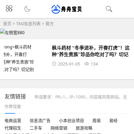
首页
> TAG信息列表 > 膏方
枫斗药材 “冬季进补，开春打虎”！这
种“养生贵族”珍品你吃对了吗？切记
别补错了
2025-01-05
134
友情链接
申请要求：PR≥1，IP≥1000，内容属同类网站，无
作弊现象
电商运营
信息流广告
小本创业项目
周易
易经
代理招生
二手车
网络营销
旅游攻略