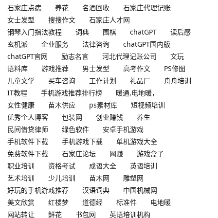
石家庄点痣
养花
名酒回收
石家庄代理记账
女士发型
搜搜作文
石家庄人才网
钢琴入门指法教程
词典
围棋
chatGPT
读后感
玄机派
企业服务
法律咨询
chatGPT国内版
chatGPT官网
励志名言
河北代理记账公司
文玩
语料库
游戏推荐
男士发型
高考作文
PS修图
儿童文学
买车咨询
工作计划
礼品厂
舟舟培训
IT教程
手机游戏推荐排行榜
暖通,电地暖，
女性健康
苗木供应
ps素材库
短视频培训
优秀个人博客
包装网
创业赚钱
养生
民间借贷律师
绿色软件
安卓手机游戏
手机软件下载
手机游戏下载
单机游戏大全
免费软件下载
石家庄论坛
网赚
游戏盒子
职业培训
资格考试
成语大全
英语培训
艺术培训
少儿培训
苗木网
雕塑网
好玩的手机游戏推荐
汉语词典
中国机械网
美文欣赏
红楼梦
道德经
标准件
电地暖
网站转让
鲜花
书包网
英语培训机构