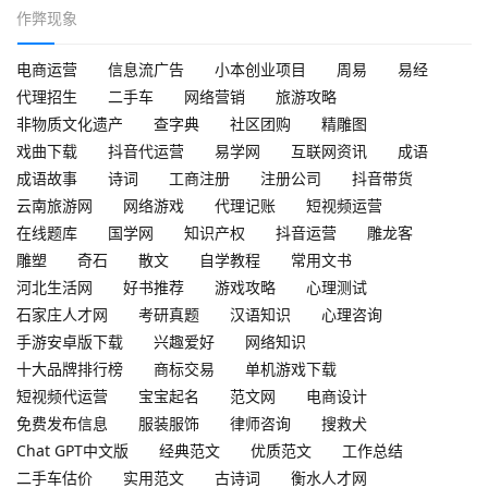
作弊现象
电商运营
信息流广告
小本创业项目
周易
易经
代理招生
二手车
网络营销
旅游攻略
非物质文化遗产
查字典
社区团购
精雕图
戏曲下载
抖音代运营
易学网
互联网资讯
成语
成语故事
诗词
工商注册
注册公司
抖音带货
云南旅游网
网络游戏
代理记账
短视频运营
在线题库
国学网
知识产权
抖音运营
雕龙客
雕塑
奇石
散文
自学教程
常用文书
河北生活网
好书推荐
游戏攻略
心理测试
石家庄人才网
考研真题
汉语知识
心理咨询
手游安卓版下载
兴趣爱好
网络知识
十大品牌排行榜
商标交易
单机游戏下载
短视频代运营
宝宝起名
范文网
电商设计
免费发布信息
服装服饰
律师咨询
搜救犬
Chat GPT中文版
经典范文
优质范文
工作总结
二手车估价
实用范文
古诗词
衡水人才网