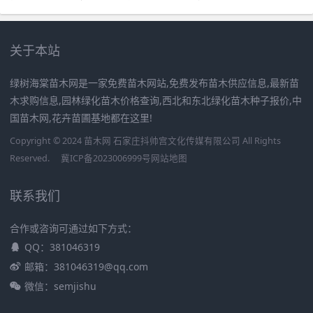
关于本站
绿树海棠苗木网是一家免费苗木网站,免费发布苗木供应信息,最新苗
木求购信息,园林绿化苗木价格查询,西北和东北绿化苗木种子报价,中
国苗木网,花卉苗圃基地都在这里!
Copyright © 2024 苗木网 石家庄抖帅宫文化传媒有限公司 All Rights
Reserved.
冀ICP备2023006999号
网站地图
联系我们
合作或咨询可通过如下方式：
QQ：381046319
邮箱：381046319@qq.com
微信：semjishu