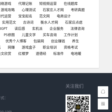
网络游戏
代理记账
短视频运营
在线题库
游戏攻略
心理测试
石家庄人才网
考研真题
频代运营
宝宝起名
范文网
电商设计
实用范文
古诗词
衡水人才网
石家庄点痣
tGPT
读后感
玄机派
企业服务
法律咨询
PS修图
儿童文学
买车咨询
工作计划
优秀个人博客
包装网
创业赚钱
养生
坛
网赚
游戏盒子
职业培训
资格考试
美文欣赏
红楼梦
道德经
标准件
电地暖
关注我们
方式：
qq.com