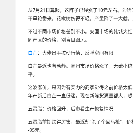
从7月21日算起，这阵子已经涨了10元左右。为
干旱轮番来，花椒树伤得不轻，产量降了一大截，
不过不同市场价格差别不小。安国市场的韩城大红
同产区的价格，别盲目跟风。
白芷
：大佬出手拉动行情，反弹空间有限
白芷最近也有动静。亳州市场价格涨了，无硫小统货5
平。
这波涨价，是因为有实力的商家觉得之前价格太低，
年产新后白芷一直低迷，现在新陈货源量都大，想
五灵脂：价格回升，后市看生产恢复情况
五灵脂前期跌得厉害，最近却“杀了个回马枪”，价格涨
-95元。