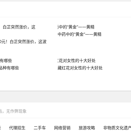
中药中的“黄金”——黄精
20元！白芷突然涨价，这波
品种有哪些
藏红花对女性的十大好处
网站，无作弊现象
经
代理招生
二手车
网络营销
旅游攻略
非物质文化遗