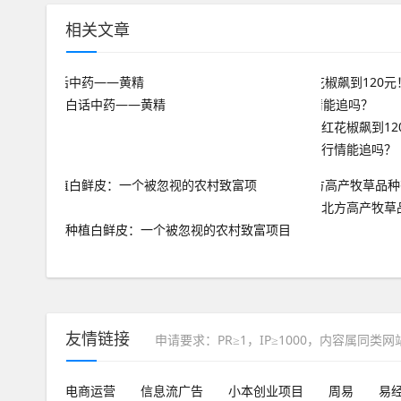
相关文章
白话中药——黄精
红花椒飙到1
行情能追吗？
北方高产牧草
种植白鲜皮：一个被忽视的农村致富项目
友情链接
申请要求：PR≥1，IP≥1000，内容属同类
电商运营
信息流广告
小本创业项目
周易
易