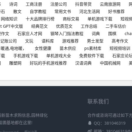
事
诗词
工商注册
注册公司
抖音带货
云南旅游网
奇石
散文
自学教程
常用文书
河北生活网
好书推荐
网络知识
十大品牌排行榜
商标交易
单机游戏下载
短视
at GPT中文版
经典范文
优质范文
工作总结
二手车估价
搜作文
石家庄人才网
钢琴入门指法教程
词典
围棋
cha
理记账公司
文玩
语料库
游戏推荐
男士发型
高考作文
暖通,电地暖，
女性健康
苗木供应
ps素材库
短视频培训
下载
手机游戏下载
单机游戏大全
免费软件下载
石家庄论
网
雕塑网
好玩的手机游戏推荐
汉语词典
中国机械网
联系我们
最新苗木求购信息,园林绿化
合作或咨询可通过如下
苗圃基地都在这里!
QQ：381046319
邮箱：381046319@