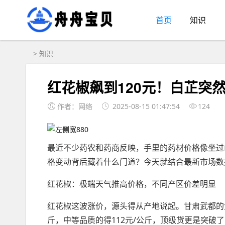
首页
知识
>
知识
红花椒飙到120元！白芷突
作者：网络
2025-08-15 01:47:54
124
最近不少药农和药商反映，手里的药材价格像坐过
格变动背后藏着什么门道？今天就结合最新市场数
红花椒：极端天气推高价格，不同产区价差明显
红花椒这波涨价，源头得从产地说起。甘肃武都的
斤，中等品质的得112元/公斤，顶级货更是突破了1