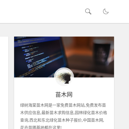
苗木网
绿树海棠苗木网是一家免费苗木网站,免费发布苗
木供应信息,最新苗木求购信息,园林绿化苗木价格
查询,西北和东北绿化苗木种子报价,中国苗木网,
花卉苗圃基地都在这里!