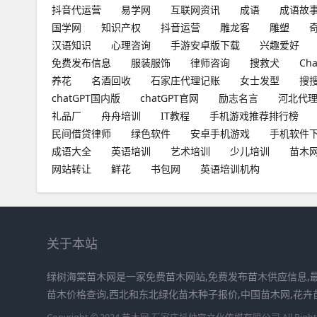
抖音代运营
易学网
互联网资讯
成语
成语故
国学网
知识产权
抖音运营
雕龙客
雕塑
汉语知识
心理咨询
手游安卓版下载
兴趣爱好
免费发布信息
服装服饰
律师咨询
搜救犬
Ch
养花
名酒回收
石家庄代理记账
女士发型
搜
chatGPT国内版
chatGPT官网
励志名言
河北代
礼品厂
舟舟培训
IT教程
手机游戏推荐排行榜
民间借贷律师
绿色软件
安卓手机游戏
手机软件
成语大全
英语培训
艺术培训
少儿培训
苗木
网站转让
鲜花
书包网
英语培训机构
关于本站
绿树海棠苗木网是一家免费苗木网站,免费发布苗木供应信息,
苗木价格查询,西北和东北绿化苗木种子报价,中国苗木网,花卉