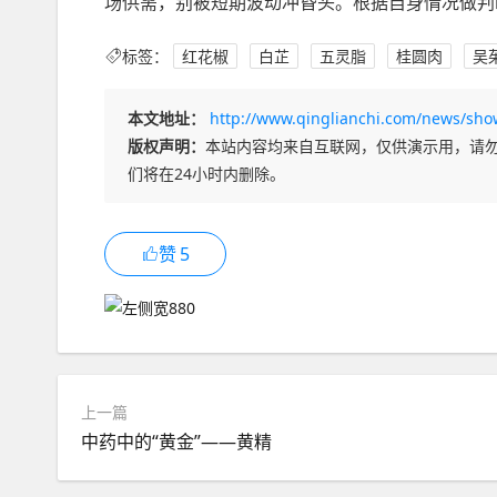
场供需，别被短期波动冲昏头。根据自身情况做判
标签：
红花椒
白芷
五灵脂
桂圆肉
吴
本文地址：
http://www.qinglianchi.com/news/sho
版权声明：
本站内容均来自互联网，仅供演示用，请
们将在24小时内删除。
赞
5
上一篇
中药中的“黄金”——黄精