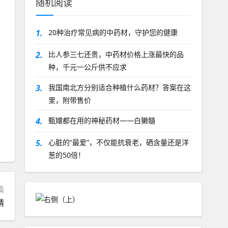
随机阅读
1.
20种治疗常见病的中药材，守护您的健康
2.
比人参三七还贵，中药材价格上涨最快的品
种，千元一公斤供不应求
3.
我国南北方分别适合种植什么药材？答案在这
里，附带售价
4.
甄嬛都在用的神秘药材——白獭髓
5.
心脏的“最爱”，不仅能抗衰老，硒含量还是洋
葱的50倍！
篇
精