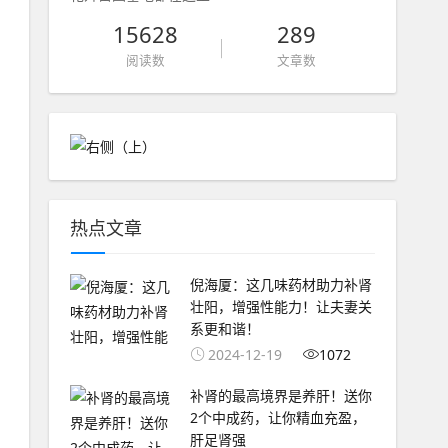
15628
289
阅读数
文章数
热点文章
倪海厦：这几味药材助力补肾
壮阳，增强性能力！让夫妻关
系更和谐！
2024-12-19
1072
补肾的最高境界是养肝！送你
2个中成药，让你精血充盈，
肝足肾强