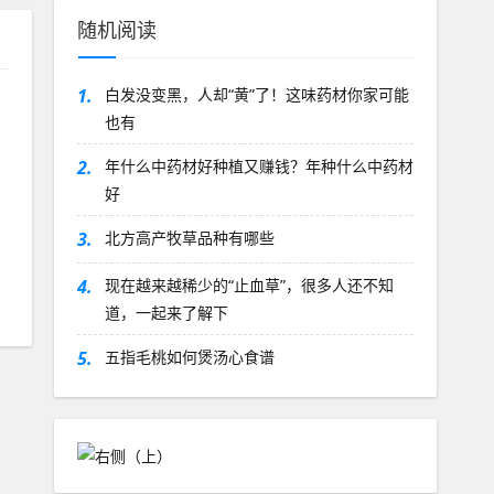
随机阅读
1.
白发没变黑，人却“黄”了！这味药材你家可能
也有
，
2.
年什么中药材好种植又赚钱？年种什么中药材
好
3.
北方高产牧草品种有哪些
4.
现在越来越稀少的“止血草”，很多人还不知
道，一起来了解下
5.
五指毛桃如何煲汤心食谱