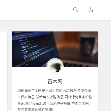
苗木网
绿树海棠苗木网是一家免费苗木网站,免费发布苗
木供应信息,最新苗木求购信息,园林绿化苗木价格
查询,西北和东北绿化苗木种子报价,中国苗木网,
花卉苗圃基地都在这里!