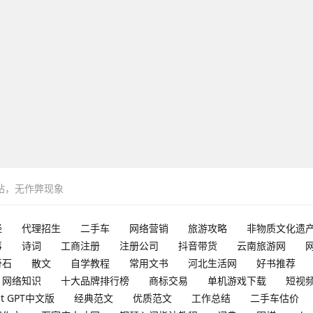
网站，无作弊现象
经
代理招生
二手车
网络营销
旅游攻略
非物质文化遗
事
诗词
工商注册
注册公司
抖音带货
云南旅游网
奇石
散文
自学教程
常用文书
河北生活网
好书推荐
网络知识
十大品牌排行榜
商标交易
单机游戏下载
短视
at GPT中文版
经典范文
优质范文
工作总结
二手车估价