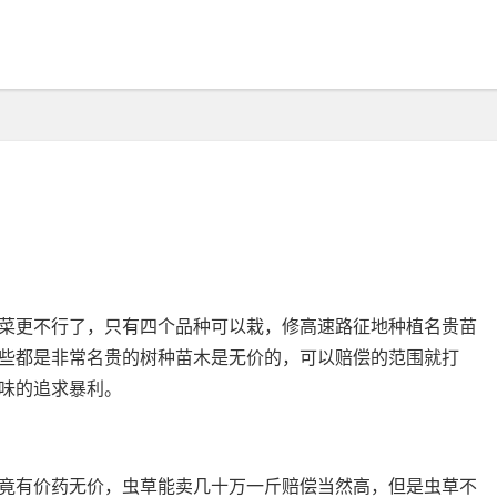
菜更不行了，只有四个品种可以栽，修高速路征地种植名贵苗
些都是非常名贵的树种苗木是无价的，可以赔偿的范围就打
味的追求暴利。
竟有价药无价，虫草能卖几十万一斤赔偿当然高，但是虫草不