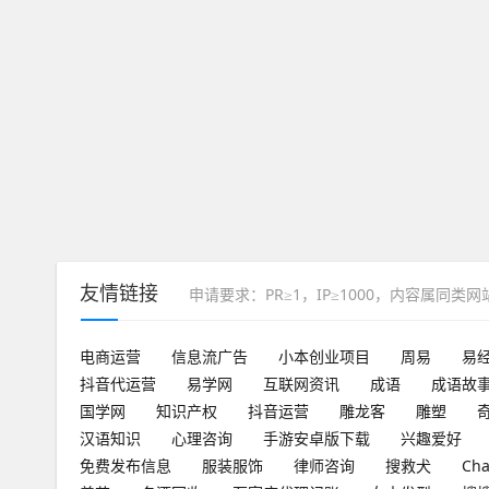
友情链接
申请要求：PR≥1，IP≥1000，内容属同类
电商运营
信息流广告
小本创业项目
周易
易
抖音代运营
易学网
互联网资讯
成语
成语故
国学网
知识产权
抖音运营
雕龙客
雕塑
汉语知识
心理咨询
手游安卓版下载
兴趣爱好
免费发布信息
服装服饰
律师咨询
搜救犬
Ch