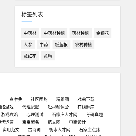
标签列表
中药材
中药材种植
药材种植
金银花
人参
中药
板蓝根
农村种植
藏红花
黄精
产
查字典
社区团购
精雕图
戏曲下载
网络游戏
代理记账
短视频运营
在线题库
游戏攻略
心理测试
石家庄人才网
考研真题
频代运营
宝宝起名
范文网
电商设计
实用范文
古诗词
衡水人才网
石家庄点痣