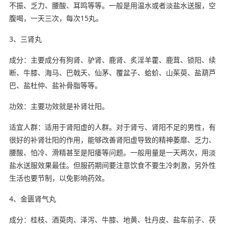
不振、乏力、腰酸、耳鸣等等。一般是用温水或者淡盐水送服，空
腹喝，一天三次，每次15丸。
3、三肾丸
成分：主要成分有狗肾、驴肾、鹿肾、炙淫羊藿、鹿茸、锁阳、续
断、牛膝、海马、巴戟天、仙茅、覆盆子、蛤蚧、山茱萸、盐葫芦
巴、盐杜仲、盐补骨脂等等。
功效：主要功效就是补肾壮阳。
适宜人群：适用于肾阳虚的人群。对于肾亏、肾阳不足的男性，有
很好的补肾壮阳的作用，能够改善肾阳虚导致的精神萎靡、乏力、
腰酸、怕冷、滑精甚至是阳痿等问题。一般用量是一天两次，用淡
盐水送服效果最佳。但服药期间要注意饮食不要生冷刺激，另外性
生活也要节制，以免影响药效。
4、金匮肾气丸
成分：桂枝、酒萸肉、泽泻、牛膝、地黄、牡丹皮、盐车前子、茯