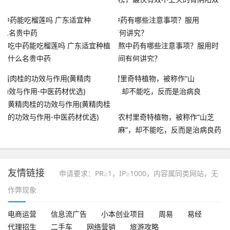
补中成药
吃中药能吃榴莲吗 广东适宜种植
熬中药有哪些注意事项？服用时
什么名贵中药
间有何讲究？
黄精肉桂的功效与作用(黄精肉桂
的功效与作用-中医药材优选)
农村里奇特植物，被称作“山芝
麻”，却不能吃，反而是治病良药
友情链接
申请要求：PR≥1，IP≥1000，内容属同类网站，无
作弊现象
电商运营
信息流广告
小本创业项目
周易
易经
代理招生
二手车
网络营销
旅游攻略