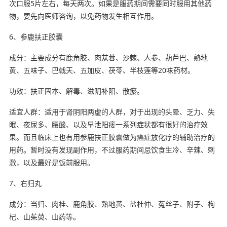
次口服5片左右，每天两次。如果是服药期间需要同时服用其他药
物，要先向医师咨询，以免药物发生相互作用。
6、参鹿扶正胶囊
成分：主要成分有鹿角胶、肉苁蓉、沙棘、人参、葫芦巴、熟地
黄、五味子、巴戟天、五加皮、茯苓、半枝莲等20味药材。
功效：扶正固本、解毒、滋阴补阳、散瘀。
适宜人群：适用于肾阴阳两虚的人群，对于出现的头晕、乏力、失
眠、夜尿多、腰酸、以及早泄阳痿一系列症状都有很好的治疗效
果。而且临床上也有用参鹿扶正胶囊做为癌症放化疗的辅助治疗的
用药。暂时没有发现副作用，不过服药期间忌饮食生冷、辛辣、刺
激，以及最好是饭前服用。
7、右归丸
成分：当归、肉桂、鹿角胶、熟地黄、盐杜仲、菟丝子、附子、枸
杞、山茱萸、山药等。