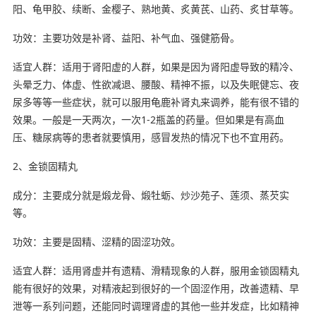
阳、龟甲胶、续断、金樱子、熟地黄、炙黄芪、山药、炙甘草等。
功效：主要功效是补肾、益阳、补气血、强健筋骨。
适宜人群：适用于肾阳虚的人群，如果是因为肾阳虚导致的精冷、
头晕乏力、体虚、性欲减退、腰酸、精神不振，以及失眠健忘、夜
尿多等等一些症状，就可以服用龟鹿补肾丸来调养，能有很不错的
效果。一般是一天两次，一次1-2瓶盖的药量。但如果是有高血
压、糖尿病等的患者就要慎用，感冒发热的情况下也不宜用药。
2、金锁固精丸
成分：主要成分就是煅龙骨、煅牡蛎、炒沙苑子、莲须、蒸芡实
等。
功效：主要是固精、涩精的固涩功效。
适宜人群：适用肾虚并有遗精、滑精现象的人群，服用金锁固精丸
能有很好的效果，对精液起到很好的一个固涩作用，改善遗精、早
泄等一系列问题，还能同时调理肾虚的其他一些并发症，比如精神