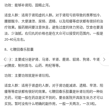
功效：能够补肾阳、固精止泻。
适宜人群：适用于肾阳虚的人群。对于肾阳亏损导致的畏寒怕冷、
腰膝酸冷、大便溏泄、尿频、遗精、以及阳痿等症状都有很好的治
疗效果。服药期间要注意休息，避免过度的体力劳动，饮食也要清
淡、少油腻。右归丸的价格也是在大众可以接受的范围内，一般是
20-40元左右。
8、七鞭回春乐胶囊
成分：主要成分是驴肾、马肾、羊肾、鹿肾、貂肾、狗肾、牛肾、
刺猬皮、制何首乌、山药、枸杞等等。
功效：主要功效就是补肾壮阳。
适宜人群：适用于肾虚的人群，对于肾功能减退、遗精、早泄、阳
痿等等症状都有很好的效果。七鞭回春乐胶囊是补肾壮阳的一种处
方药，可能一般在药店是买不到的，要去医院开具医生处方才可以
买到。暂时没有什么明确的副作用，一般一天两次，一次3粒。