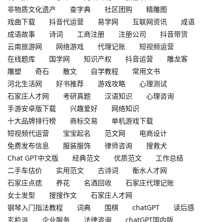
非物质文化遗产
查字典
社区团购
精雕图
戏曲下载
抖音代运营
易学网
互联网资讯
成语
成语故事
诗词
工商注册
注册公司
抖音带货
云南旅游网
网络游戏
代理记账
短视频运营
在线题库
国学网
知识产权
抖音运营
雕龙客
雕塑
奇石
散文
自学教程
常用文书
河北生活网
好书推荐
游戏攻略
心理测试
石家庄人才网
考研真题
汉语知识
心理咨询
手游安卓版下载
兴趣爱好
网络知识
十大品牌排行榜
商标交易
单机游戏下载
短视频代运营
宝宝起名
范文网
电商设计
免费发布信息
服装服饰
律师咨询
搜救犬
Chat GPT中文版
经典范文
优质范文
工作总结
二手车估价
实用范文
古诗词
衡水人才网
石家庄点痣
养花
名酒回收
石家庄代理记账
女士发型
搜搜作文
石家庄人才网
钢琴入门指法教程
词典
围棋
chatGPT
读后感
玄机派
企业服务
法律咨询
chatGPT国内版