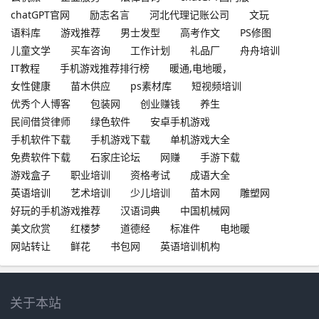
chatGPT官网
励志名言
河北代理记账公司
文玩
语料库
游戏推荐
男士发型
高考作文
PS修图
儿童文学
买车咨询
工作计划
礼品厂
舟舟培训
IT教程
手机游戏推荐排行榜
暖通,电地暖，
女性健康
苗木供应
ps素材库
短视频培训
优秀个人博客
包装网
创业赚钱
养生
民间借贷律师
绿色软件
安卓手机游戏
手机软件下载
手机游戏下载
单机游戏大全
免费软件下载
石家庄论坛
网赚
手游下载
游戏盒子
职业培训
资格考试
成语大全
英语培训
艺术培训
少儿培训
苗木网
雕塑网
好玩的手机游戏推荐
汉语词典
中国机械网
美文欣赏
红楼梦
道德经
标准件
电地暖
网站转让
鲜花
书包网
英语培训机构
关于本站