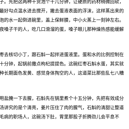
子。先把这两种干货泡个十几分钟，让硬质的药材稍微回软，
最好勾点温水进去搅开，撇去蛋液表面的浮沫，这样蒸出来的
泡的水一起倒进碗里，盖上保鲜膜，中小火蒸上一刻钟左右。
夜嗓子干的人，吃几口滑溜的蛋，嗓子眼儿那种燥热感能缓解
枣去核切小丁，跟石斛一起拌进蛋液里。蛋和水的比例控制在
十分钟，起锅前撒点枸杞提提色。这碗红枣石斛水蛋，其实就
种长期面色发黄、感觉身体掏空的人，这道菜比那些乱七八糟
用盐腌一下去腥，石斛先在锅里煮个十五分钟，先把有效成分
汤讲究的是个清亮，姜片压住了肉的腥气，石斛的清甜让整道
毛病的职场人，这碗汤下肚，胃里那股子折腾劲儿会平息不