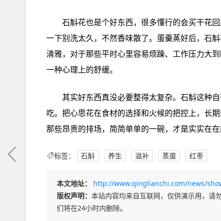
石斛花也是个好东西，很多懂行的会买干花回
一下别洗太久，不然香味散了。蛋羹蒸好后，石斛
清雅，对于那些平时心里容易烦躁、工作压力大到
一种心理上的舒缓。
其实好东西真没必要整得太复杂。石斛这种自
吃。把心思花在食材的选择和火候的把控上，长期
那些昂贵的排场，简简单单的一碗，才是实实在在
标签：
石斛
养生
滋补
蒸蛋
红枣
本文地址：
http://www.qinglianchi.com/news/sho
版权声明：
本站内容均来自互联网，仅供演示用，请
们将在24小时内删除。