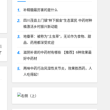
1.
补精髓最厉害的是什么
2.
四川茂县土门镇“林下掘金”生态富民 中药材种
植激活乡村振兴新动能
3.
地蚕草：被称为“土虫草”，无论作为食物、甜
品、药用都深受欢迎
篇
4.
滋阴补肾的中药材有哪些 【推荐】6种效果最
了
好中药材
5.
两味中药巧治风湿性关节炎，效果胜西药，人
人吃得起！