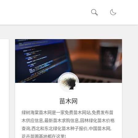
苗木网
绿树海棠苗木网是一家免费苗木网站,免费发布苗
木供应信息,最新苗木求购信息,园林绿化苗木价格
查询,西北和东北绿化苗木种子报价,中国苗木网,
花卉苗圃基地都在这里!