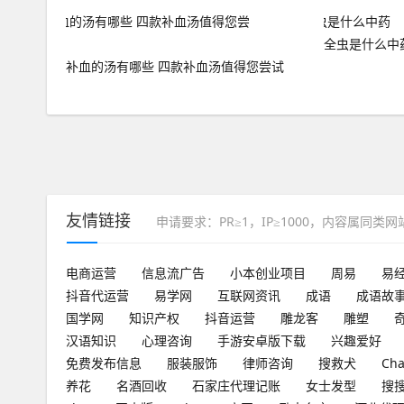
全虫是什么中
补血的汤有哪些 四款补血汤值得您尝试
友情链接
申请要求：PR≥1，IP≥1000，内容属同类
电商运营
信息流广告
小本创业项目
周易
易
抖音代运营
易学网
互联网资讯
成语
成语故
国学网
知识产权
抖音运营
雕龙客
雕塑
汉语知识
心理咨询
手游安卓版下载
兴趣爱好
免费发布信息
服装服饰
律师咨询
搜救犬
Ch
养花
名酒回收
石家庄代理记账
女士发型
搜