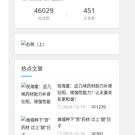
46029
451
阅读数
文章数
热点文章
倪海厦：这几味药材助力补肾
壮阳，增强性能力！让夫妻关
系更和谐！
2024-12-19
1270
谯城种下“苦”药材 过上“甜”日
子
2025-12-18
301