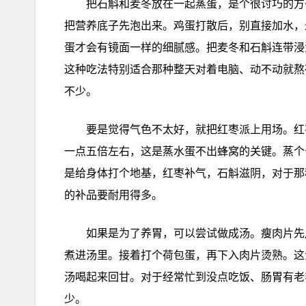
把石斛和麦冬放在一起蒸蛋，是个很讨巧的方
把营养底子先泡出来。鸡蛋打散后，别直接加水，
蛋才会有镜面一样的细腻感。把麦冬和石斛连带浸
这种吃法特别适合那种整天对着电脑、动不动就熬
不少。
要是觉得气色不太好，就把红枣派上用场。红
一点五倍左右，这是蒸水蛋不出蜂窝的关键。蒸个
是给身体打个地基，红枣补气，石斛滋阴，对于那
的补品要耐用得多。
如果是为了养胃，可以尝试做成汤。瘦肉片先
煮进汤里。接着打个荷包蛋，再下入肉片烫熟。这
汤喝起来回甘。对于经常忙到没点吃饭、肠胃有老
少。