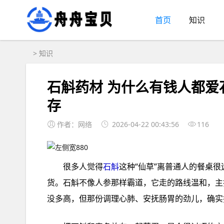
首页
知识
>
知识
石斛药材 为什么有钱人都
存
作者：网络
2026-04-22 00:43:56
116
很多人觉得
石斛
这种“仙草”离普通人的餐桌
货。石斛不像人参那样霸道，它走的路线温和，主
没多高，但那份调理心肺、安抚肠胃的劲儿，确实