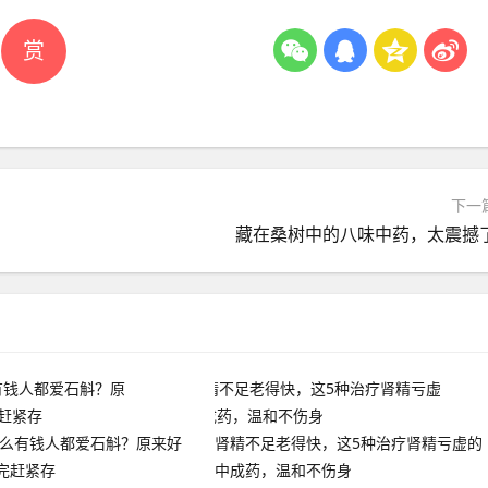
赏
下一
藏在桑树中的八味中药，太震撼
什么有钱人都爱石斛？原来好
肾精不足老得快，这5种治疗肾精亏虚的
完赶紧存
中成药，温和不伤身