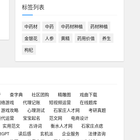
标签列表
中药材
中药
中药材种植
药材种植
金银花
人参
黄精
药用价值
养生
枸杞
产
查字典
社区团购
精雕图
戏曲下载
网络游戏
代理记账
短视频运营
在线题库
游戏攻略
心理测试
石家庄人才网
考研真题
频代运营
宝宝起名
范文网
电商设计
实用范文
古诗词
衡水人才网
石家庄点痣
tGPT
读后感
玄机派
企业服务
法律咨询