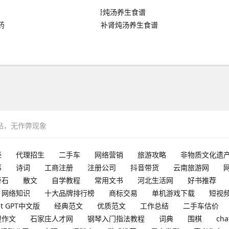
药
补肾炖汤养生食谱
网站，无作弊现象
经
代理招生
二手车
网络营销
旅游攻略
非物质文化遗
事
诗词
工商注册
注册公司
抖音带货
云南旅游网
奇石
散文
自学教程
常用文书
河北生活网
好书推荐
网络知识
十大品牌排行榜
商标交易
单机游戏下载
短视
at GPT中文版
经典范文
优质范文
工作总结
二手车估价
搜作文
石家庄人才网
钢琴入门指法教程
词典
围棋
cha