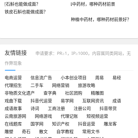
铁皮石斛也能做成面？
种植中药材，哪种药材前景好？
友情链接
申请要求：PR≥1，IP≥1000，内容属同类网站，无
作弊现象
电商运营
信息流广告
小本创业项目
周易
易经
代理招生
二手车
网络营销
旅游攻略
非物质文化遗产
查字典
社区团购
精雕图
戏曲下载
抖音代运营
易学网
互联网资讯
成语
成语故事
诗词
工商注册
注册公司
抖音带货
云南旅游网
网络游戏
代理记账
短视频运营
在线题库
国学网
知识产权
抖音运营
雕龙客
雕塑
奇石
散文
自学教程
常用文书