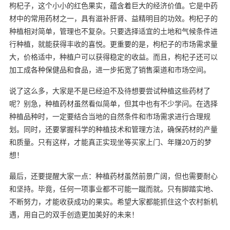
枸杞子，这个小小的红色果实，蕴含着巨大的经济价值。它是中药
材中的常用药材之一，具有滋补肝肾、益精明目的功效。枸杞子的
种植相对简单，管理也不复杂。只要选择适宜的土地和气候条件进
行种植，就能获得丰收的喜悦。更重要的是，枸杞子的市场需求量
大，价格适中，种植户可以获得稳定的收益。而且，枸杞子还可以
加工成各种保健品和食品，进一步拓宽了销售渠道和市场空间。
说了这么多，大家是不是已经迫不及待想要尝试种植这些药材了
呢？别急，种植药材虽然看似简单，但其中也有不少学问。在选择
种植品种时，一定要结合当地的自然条件和市场需求进行合理规
划。同时，还要掌握科学的种植技术和管理方法，确保药材的产量
和质量。只有这样，才能真正实现坐等买家上门、年赚20万的梦
想！
最后，还要提醒大家一点：种植药材虽然前景广阔，但也需要耐心
和坚持。毕竟，任何一项事业都不可能一蹴而就。只有脚踏实地、
不断努力，才能收获成功的果实。希望大家都能抓住这个农村新机
遇，用自己的双手创造更加美好的未来！