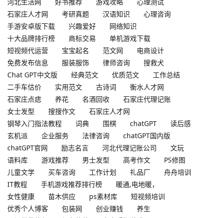
河北生活网
好书推荐
游戏攻略
心理测试
石家庄人才网
考研真题
汉语知识
心理咨询
手游安卓版下载
兴趣爱好
网络知识
十大品牌排行榜
商标交易
单机游戏下载
短视频代运营
宝宝起名
范文网
电商设计
免费发布信息
服装服饰
律师咨询
搜救犬
Chat GPT中文版
经典范文
优质范文
工作总结
二手车估价
实用范文
古诗词
衡水人才网
石家庄点痣
养花
名酒回收
石家庄代理记账
女士发型
搜搜作文
石家庄人才网
钢琴入门指法教程
词典
围棋
chatGPT
读后感
玄机派
企业服务
法律咨询
chatGPT国内版
chatGPT官网
励志名言
河北代理记账公司
文玩
语料库
游戏推荐
男士发型
高考作文
PS修图
儿童文学
买车咨询
工作计划
礼品厂
舟舟培训
IT教程
手机游戏推荐排行榜
暖通,电地暖，
女性健康
苗木供应
ps素材库
短视频培训
优秀个人博客
包装网
创业赚钱
养生