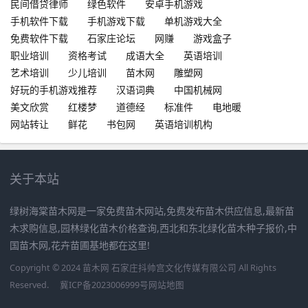
民间借贷律师
绿色软件
安卓手机游戏
手机软件下载
手机游戏下载
单机游戏大全
免费软件下载
石家庄论坛
网赚
游戏盒子
职业培训
资格考试
成语大全
英语培训
艺术培训
少儿培训
苗木网
雕塑网
好玩的手机游戏推荐
汉语词典
中国机械网
美文欣赏
红楼梦
道德经
标准件
电地暖
网站转让
鲜花
书包网
英语培训机构
关于本站
绿树海棠苗木网是一家免费苗木网站,免费发布苗木供应信息,最新苗
木求购信息,园林绿化苗木价格查询,西北和东北绿化苗木种子报价,中
国苗木网,花卉苗圃基地都在这里!
Copyright © 2024 苗木网 石家庄抖帅宫文化传媒有限公司 All Rights
Reserved.
冀ICP备2023006999号
网站地图