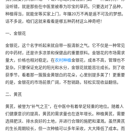
没听错，就是那些在中医里被奉为珍宝的草药。只要选对了品种，
种植得当，就能坐等买家上门，年赚20万不再是遥不可及的梦想。
话不多说，咱们这就来看看是哪五种药材这么神奇吧！
一、金银花
金银花，这个名字听起来就自带一股清新之气。它不仅是一种常见
的中药材，还是许多凉茶和保健品的重要原料。金银花的市场需求
量大，价格也相对稳定。在
农村种植
金银花，成本不高，管理也不
复杂。只要保证充足的阳光和水分，金银花就能茁壮成长。到了收
获季节，看着那一簇簇金黄银白的花朵，心里别提多美了！更重要
的是，金银花的市场前景广阔，不愁销路，轻松实现收益翻倍。
二、黄芪
黄芪，被誉为“补气之王”，在中医中有着举足轻重的地位。随着人
们健康意识的提高，黄芪的需求量也在逐年增长。种植黄芪，需要
选择肥沃、排水良好的土地，并进行合理的施肥和灌溉。虽然黄芪
的生长周期较长，但一次种植可以多年采收，大大降低了成本。而