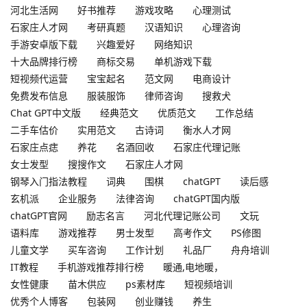
河北生活网
好书推荐
游戏攻略
心理测试
石家庄人才网
考研真题
汉语知识
心理咨询
手游安卓版下载
兴趣爱好
网络知识
十大品牌排行榜
商标交易
单机游戏下载
短视频代运营
宝宝起名
范文网
电商设计
免费发布信息
服装服饰
律师咨询
搜救犬
Chat GPT中文版
经典范文
优质范文
工作总结
二手车估价
实用范文
古诗词
衡水人才网
石家庄点痣
养花
名酒回收
石家庄代理记账
女士发型
搜搜作文
石家庄人才网
钢琴入门指法教程
词典
围棋
chatGPT
读后感
玄机派
企业服务
法律咨询
chatGPT国内版
chatGPT官网
励志名言
河北代理记账公司
文玩
语料库
游戏推荐
男士发型
高考作文
PS修图
儿童文学
买车咨询
工作计划
礼品厂
舟舟培训
IT教程
手机游戏推荐排行榜
暖通,电地暖，
女性健康
苗木供应
ps素材库
短视频培训
优秀个人博客
包装网
创业赚钱
养生