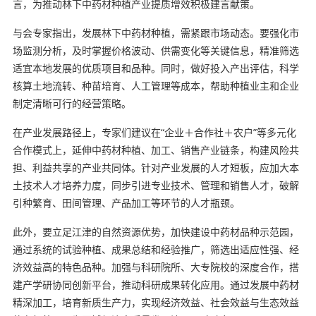
言，为推动林下中药材种植产业提质增效积极建言献策。
与会专家指出，发展林下中药材种植，需紧跟市场动态。要强化市
场监测分析，及时掌握价格波动、供需变化等关键信息，精准筛选
适宜本地发展的优质项目和品种。同时，做好投入产出评估，科学
核算土地流转、种苗培育、人工管理等成本，帮助种植业主和企业
制定清晰可行的经营策略。
在产业发展路径上，专家们建议在“企业＋合作社＋农户”等多元化
合作模式上，延伸中药材种植、加工、销售产业链条，构建风险共
担、利益共享的产业共同体。针对产业发展的人才短板，应加大本
土技术人才培养力度，同步引进专业技术、管理和销售人才，破解
引种繁育、田间管理、产品加工等环节的人才瓶颈。
此外，要立足江津的自然资源优势，加快建设中药材品种示范园，
通过系统的试验种植、成果总结和经验推广，筛选出适应性强、经
济效益高的特色品种。加强与科研院所、大专院校的深度合作，搭
建产学研协同创新平台，推动科研成果转化应用。通过发展中药材
精深加工，培育新质生产力，实现经济效益、社会效益与生态效益