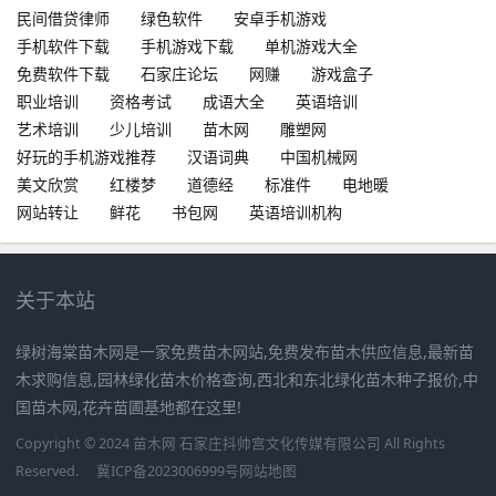
民间借贷律师
绿色软件
安卓手机游戏
手机软件下载
手机游戏下载
单机游戏大全
免费软件下载
石家庄论坛
网赚
游戏盒子
职业培训
资格考试
成语大全
英语培训
艺术培训
少儿培训
苗木网
雕塑网
好玩的手机游戏推荐
汉语词典
中国机械网
美文欣赏
红楼梦
道德经
标准件
电地暖
网站转让
鲜花
书包网
英语培训机构
关于本站
绿树海棠苗木网是一家免费苗木网站,免费发布苗木供应信息,最新苗
木求购信息,园林绿化苗木价格查询,西北和东北绿化苗木种子报价,中
国苗木网,花卉苗圃基地都在这里!
Copyright © 2024 苗木网 石家庄抖帅宫文化传媒有限公司 All Rights
Reserved.
冀ICP备2023006999号
网站地图