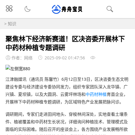
>
知识
聚焦林下经济新赛道！区决咨委开展林下
中药材种植专题调研
作者：网络
2025-09-02 01:47:56
江津融媒讯（通讯员 陈馨竹）6月12日至13日，区决咨委生态文明
建设专委与经济建设专委协同发力，组织专家团队深入龙华镇、广
兴镇、夏坝镇，以及大圆洞、云雾坪林场和
中药材种植
育苗企业，
开展林下中药材种植专题调研，为区域特色产业发展把脉问诊。
调研期间，专家们走进田间地头、穿梭林间深处，实地查看土壤条
件、植被覆盖和中药材生长状况，详细询问种植技术、管理模式及
面临的实际困难。随后召开的座谈会上，各方围绕产业发展畅所欲