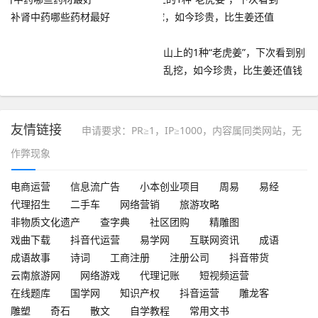
补肾中药哪些药材最好
山上的1种“老虎姜”，下次看到别
乱挖，如今珍贵，比生姜还值钱
友情链接
申请要求：PR≥1，IP≥1000，内容属同类网站，无
作弊现象
电商运营
信息流广告
小本创业项目
周易
易经
代理招生
二手车
网络营销
旅游攻略
非物质文化遗产
查字典
社区团购
精雕图
戏曲下载
抖音代运营
易学网
互联网资讯
成语
成语故事
诗词
工商注册
注册公司
抖音带货
云南旅游网
网络游戏
代理记账
短视频运营
在线题库
国学网
知识产权
抖音运营
雕龙客
雕塑
奇石
散文
自学教程
常用文书