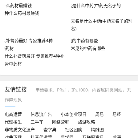
高
种什么药材最赚钱
无名是什么中药(中药无名子的别
名)
常见的中药有哪些
什么补肾药最好 专家推荐4种补
肾中药材
友情链接
申请要求：PR≥1，IP≥1000，内容属同类网站，无
作弊现象
电商运营
信息流广告
小本创业项目
周易
易经
代理招生
二手车
网络营销
旅游攻略
非物质文化遗产
查字典
社区团购
精雕图
戏曲下载
抖音代运营
易学网
互联网资讯
成语