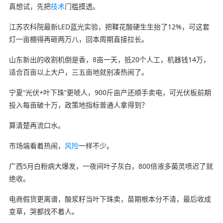
真想试，先把
技术
门槛摸透。
江苏农科院最新LED蓝光实验，把鞣花酸硬生生抬了12%，可这套
灯一亩棚得再砸两万八，回本周期直接拉长。
山东新出的收割机倒是香，8亩一天，抵20个人工，机器钱14万，
适合百亩以上大户，三五亩地就别凑热闹了。
宁夏“光伏+叶下珠”更唬人，900斤亩产还顺手卖电，可光伏板前期
投入每亩破十万，政策地指标普通人拿得到？
算清楚再流口水。
市场端看着热闹，
风险
一样不少。
广西5月白粉病大爆发，一夜间叶子灰白，800倍液多菌灵喷迟了就
绝收。
电商假货更离谱，酸浆籽当叶下珠卖，苗期根本分不清，最后收成
变草，哭都找不着人。