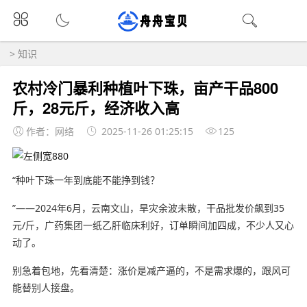
>
知识
农村冷门暴利种植叶下珠，亩产干品800
斤，28元斤，经济收入高
作者：网络
2025-11-26 01:25:15
125
“种叶下珠一年到底能不能挣到钱？
”——2024年6月，云南文山，旱灾余波未散，干品批发价飙到35
元/斤，广药集团一纸乙肝临床利好，订单瞬间加四成，不少人又心
动了。
别急着包地，先看清楚：涨价是减产逼的，不是需求爆的，跟风可
能替别人接盘。