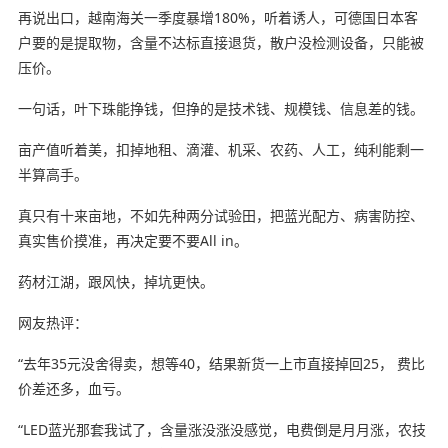
再说出口，越南海关一季度暴增180%，听着诱人，可德国日本客
户要的是提取物，含量不达标直接退货，散户没检测设备，只能被
压价。
一句话，叶下珠能挣钱，但挣的是技术钱、规模钱、信息差的钱。
亩产值听着美，扣掉地租、滴灌、机采、农药、人工，纯利能剩一
半算高手。
真只有十来亩地，不如先种两分试验田，把蓝光配方、病害防控、
真实售价摸准，再决定要不要All in。
药材江湖，跟风快，掉坑更快。
网友热评：
“去年35元没舍得卖，想等40，结果新货一上市直接掉回25， 费比
价差还多，血亏。
“LED蓝光那套我试了，含量涨没涨没感觉，电费倒是月月涨，农技