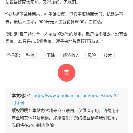
站说最好配太阳能，又得加钱，无底洞。
“光伏棚下试种两亩，叶子确实厚，但板子离地面太低，机器进不
去，最后人工采，900斤光人工就花掉6000，白忙活。
“别只盯着广药订单，人家要的是签约基地，散户插不进去，没有合
同价，35只是市场零售价，贩子来地头直接压到28。”
标签：
种植
叶下珠
经济收入
风险
技术
赏
本文地址：
http://www.qinglianchi.com/news/show-32
1.html
版权声明：
本站内容均来自互联网，仅供演示用，请勿用于
商业和其他非法用途。如果侵犯了您的权益请与我们联系，
我们将在24小时内删除。