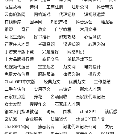
成语故事
诗词
工商注册
注册公司
抖音带货
云南旅游网
网络游戏
代理记账
短视频运营
在线题库
国学网
知识产权
抖音运营
雕龙客
雕塑
奇石
散文
自学教程
常用文书
河北生活网
好书推荐
游戏攻略
心理测试
石家庄人才网
考研真题
汉语知识
心理咨询
手游安卓版下载
兴趣爱好
网络知识
十大品牌排行榜
商标交易
单机游戏下载
短视频代运营
宝宝起名
范文网
电商设计
免费发布信息
服装服饰
律师咨询
搜救犬
Chat GPT中文版
经典范文
优质范文
工作总结
二手车估价
实用范文
古诗词
衡水人才网
石家庄点痣
养花
名酒回收
石家庄代理记账
女士发型
搜搜作文
石家庄人才网
钢琴入门指法教程
词典
围棋
chatGPT
读后感
玄机派
企业服务
法律咨询
chatGPT国内版
chatGPT官网
励志名言
河北代理记账公司
文玩
语料库
游戏推荐
男士发型
高考作文
PS修图