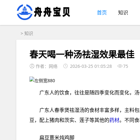
首页
知识
>
知识
春天喝一种汤祛湿效果最佳
作者：网络
2026-03-25 01:05:28
75
广东人‮煲季春‬祛湿‮的汤‬食材丰‮多富‬样，主料包‮薏括‬米、扁豆、南北杏、川贝、地胆头、五指毛桃、赤小‮等
药材
扁豆‮炖米薏‬鸡脚