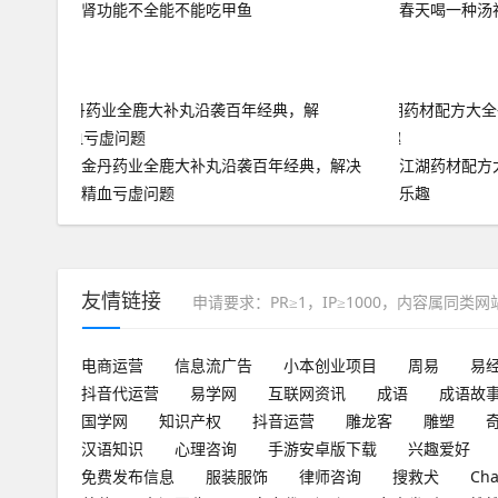
肾功能不全能不能吃甲鱼
春天喝一种汤
金丹药业全鹿大补丸沿袭百年经典，解决
江湖药材配方
精血亏虚问题
乐趣
友情链接
申请要求：PR≥1，IP≥1000，内容属同类
电商运营
信息流广告
小本创业项目
周易
易
抖音代运营
易学网
互联网资讯
成语
成语故
国学网
知识产权
抖音运营
雕龙客
雕塑
汉语知识
心理咨询
手游安卓版下载
兴趣爱好
免费发布信息
服装服饰
律师咨询
搜救犬
Ch