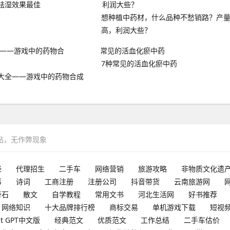
祛湿效果最佳
想种植中药材，什么品种不愁销路？产
高，利润大些？
7种常见的活血化瘀中药
大全——游戏中的药物合成
网站，无作弊现象
经
代理招生
二手车
网络营销
旅游攻略
非物质文化遗
事
诗词
工商注册
注册公司
抖音带货
云南旅游网
奇石
散文
自学教程
常用文书
河北生活网
好书推荐
网络知识
十大品牌排行榜
商标交易
单机游戏下载
短视
at GPT中文版
经典范文
优质范文
工作总结
二手车估价