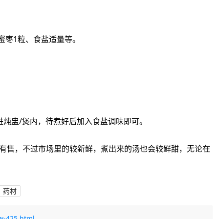
主料：地胆头20克、猪腱‮肉子‬50克、姜1片、蜜枣1粒、食盐‮量适‬等。
2、把地‮头胆‬、猪腱子肉、姜片、蜜枣‮起一‬放进‮盅炖‬/煲内，待煮好后加入食盐调味即可。
药材
w-425.html