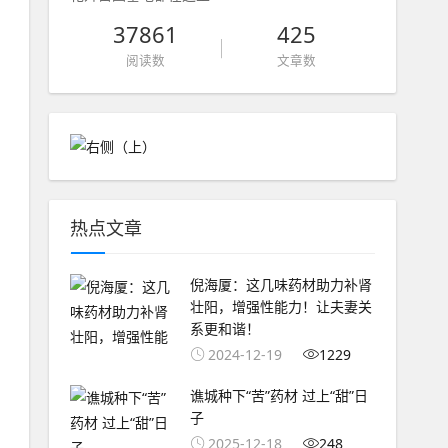
37861
425
阅读数
文章数
热点文章
倪海厦：这几味药材助力补肾
壮阳，增强性能力！让夫妻关
系更和谐！
2024-12-19
1229
谯城种下“苦”药材 过上“甜”日
子
2025-12-18
248