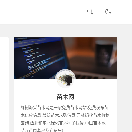
苗木网
绿树海棠苗木网是一家免费苗木网站,免费发布苗
木供应信息,最新苗木求购信息,园林绿化苗木价格
查询,西北和东北绿化苗木种子报价,中国苗木网,
花卉苗圃基地都在这里!