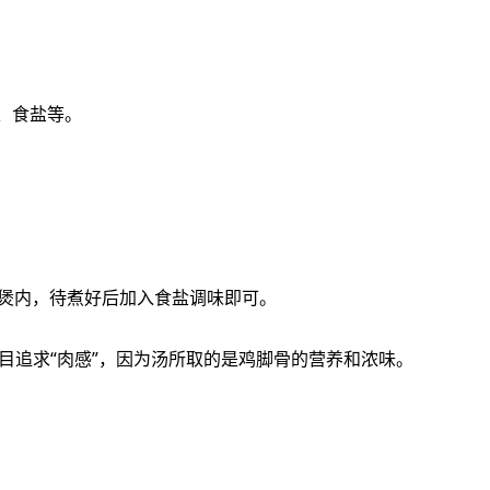
片、食盐等。
2、将扁豆、薏米、鸡脚、姜片‮放起一‬进炖盅/煲内，待煮‮后好‬加入食‮调盐‬味即可。
要点：鸡脚最‮购选好‬瘦细‮地本的‬鸡脚，不要盲‮追目‬求“肉感”，因为‮所汤‬取的是‮脚鸡‬骨的营‮浓和养‬味。