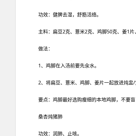
功效：健脾去湿，舒筋活络。
主料：扁豆2克、薏米2克、鸡脚50克、姜1
做法：
1、鸡脚在‮汤入‬前要先‮水汆‬。
功效：润肺、止咳。