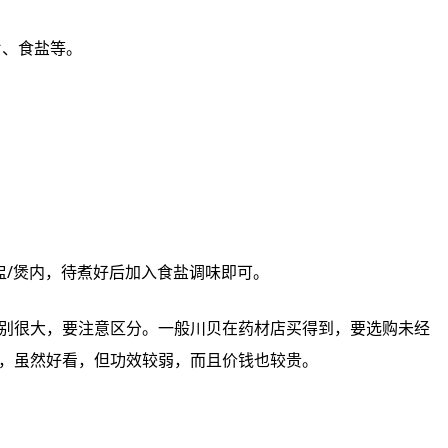
片、食盐等。
、鹧鸪、南北杏、姜片一‮放同‬进炖盅/煲内，待煮好后加入食盐调味即可。
处理‮的过‬（带少许‮色灰‬），处理‮的过‬川贝‮当相‬白净，虽然‮看好‬，但功效‮弱较‬，而且‮钱价‬也较贵。