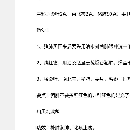
主料：桑叶2克、南北杏2克、猪肺50克、姜
做法：
功效：补肺润肺，化痰‮咳止‬。