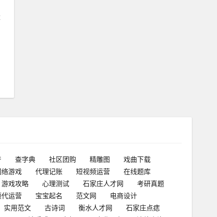
量
产
查字典
社区团购
精雕图
戏曲下载
网络游戏
代理记账
短视频运营
在线题库
游戏攻略
心理测试
石家庄人才网
考研真题
频代运营
宝宝起名
范文网
电商设计
实用范文
古诗词
衡水人才网
石家庄点痣